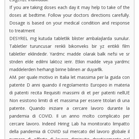
If you are taking doses each day it may help to take of the
doses at bedtime. Follow your doctors directions carefully.
Dosage is based on your medical condition and response
to treatment
DESYREL mg kutuda tabletlik blister ambalajlarda sunulur.
Tabletler turuncusar renkli bikonveks bir yz entikli film
tabletler eklindedir. Yardmc madde olarak balk nefsi ve sr
stnden elde edilmi laktoz ierir. Etkin madde veya yardmc
maddelerden herhangi birine bilinen ar duyarllk.
AM. per quale motivo in Italia let massima per la guida con
patente D anni quando il regolamento Europeo in materia
di patenti recita Requisiti massimi di et per patenti nellUE
Non esistono limiti di et massima per essere titolari di una
patente. Quando iniziare a cercare lavoro durante la
pandemia di COVID. Il un anno molto complicato per
cercare lavoro. Indeed Hiring Lab ha monitorato limpatto
della pandemia di COVID sul mercato del lavoro globale il