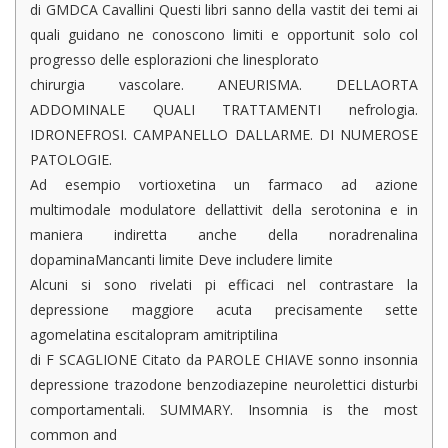
di GMDCA Cavallini Questi libri sanno della vastit dei temi ai
quali guidano ne conoscono limiti e opportunit solo col
progresso delle esplorazioni che linesplorato
chirurgia vascolare. ANEURISMA. DELLAORTA
ADDOMINALE QUALI TRATTAMENTI nefrologia.
IDRONEFROSI. CAMPANELLO DALLARME. DI NUMEROSE
PATOLOGIE.
Ad esempio vortioxetina un farmaco ad azione
multimodale modulatore dellattivit della serotonina e in
maniera indiretta anche della noradrenalina
dopaminaMancanti limite Deve includere limite
Alcuni si sono rivelati pi efficaci nel contrastare la
depressione maggiore acuta precisamente sette
agomelatina escitalopram amitriptilina
di F SCAGLIONE Citato da PAROLE CHIAVE sonno insonnia
depressione trazodone benzodiazepine neurolettici disturbi
comportamentali. SUMMARY. Insomnia is the most
common and