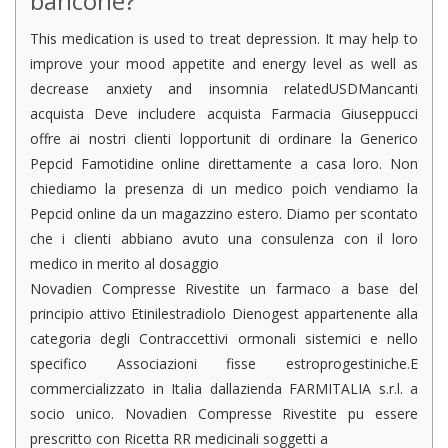
bancone?
This medication is used to treat depression. It may help to
improve your mood appetite and energy level as well as
decrease anxiety and insomnia relatedUSDMancanti
acquista Deve includere acquista Farmacia Giuseppucci
offre ai nostri clienti lopportunit di ordinare la Generico
Pepcid Famotidine online direttamente a casa loro. Non
chiediamo la presenza di un medico poich vendiamo la
Pepcid online da un magazzino estero. Diamo per scontato
che i clienti abbiano avuto una consulenza con il loro
medico in merito al dosaggio
Novadien Compresse Rivestite un farmaco a base del
principio attivo Etinilestradiolo Dienogest appartenente alla
categoria degli Contraccettivi ormonali sistemici e nello
specifico Associazioni fisse estroprogestiniche.E
commercializzato in Italia dallazienda FARMITALIA s.r.l. a
socio unico. Novadien Compresse Rivestite pu essere
prescritto con Ricetta RR medicinali soggetti a