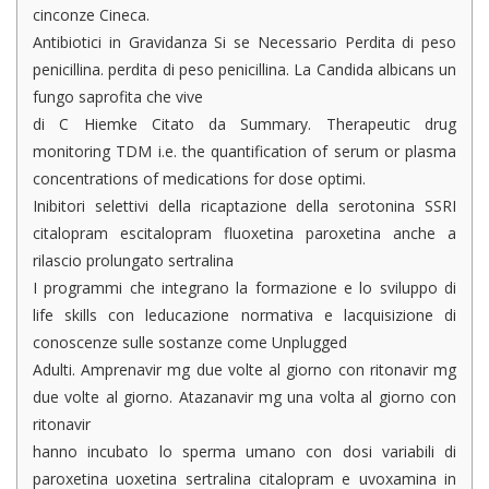
cinconze Cineca.
Antibiotici in Gravidanza Si se Necessario Perdita di peso
penicillina. perdita di peso penicillina. La Candida albicans un
fungo saprofita che vive
di C Hiemke Citato da Summary. Therapeutic drug
monitoring TDM i.e. the quantification of serum or plasma
concentrations of medications for dose optimi.
Inibitori selettivi della ricaptazione della serotonina SSRI
citalopram escitalopram fluoxetina paroxetina anche a
rilascio prolungato sertralina
I programmi che integrano la formazione e lo sviluppo di
life skills con leducazione normativa e lacquisizione di
conoscenze sulle sostanze come Unplugged
Adulti. Amprenavir mg due volte al giorno con ritonavir mg
due volte al giorno. Atazanavir mg una volta al giorno con
ritonavir
hanno incubato lo sperma umano con dosi variabili di
paroxetina uoxetina sertralina citalopram e uvoxamina in