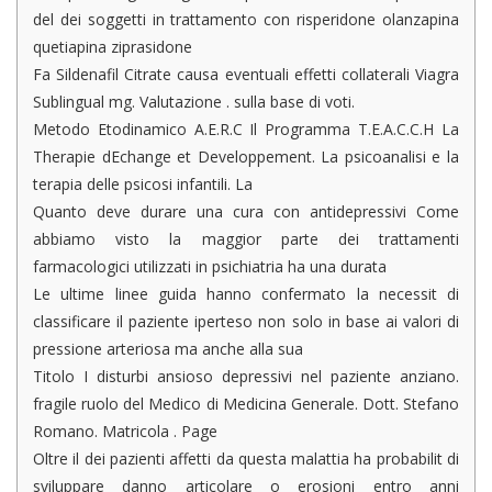
del dei soggetti in trattamento con risperidone olanzapina
quetiapina ziprasidone
Fa Sildenafil Citrate causa eventuali effetti collaterali Viagra
Sublingual mg. Valutazione . sulla base di voti.
Metodo Etodinamico A.E.R.C Il Programma T.E.A.C.C.H La
Therapie dEchange et Developpement. La psicoanalisi e la
terapia delle psicosi infantili. La
Quanto deve durare una cura con antidepressivi Come
abbiamo visto la maggior parte dei trattamenti
farmacologici utilizzati in psichiatria ha una durata
Le ultime linee guida hanno confermato la necessit di
classificare il paziente iperteso non solo in base ai valori di
pressione arteriosa ma anche alla sua
Titolo I disturbi ansioso depressivi nel paziente anziano.
fragile ruolo del Medico di Medicina Generale. Dott. Stefano
Romano. Matricola . Page
Oltre il dei pazienti affetti da questa malattia ha probabilit di
sviluppare danno articolare o erosioni entro anni