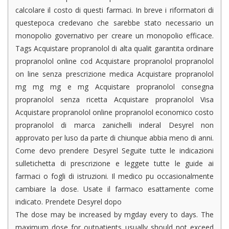
calcolare il costo di questi farmaci. In breve i riformatori di
questepoca credevano che sarebbe stato necessario un
monopolio governativo per creare un monopolio efficace.
Tags Acquistare propranolol di alta qualit garantita ordinare
propranolol online cod Acquistare propranolol propranolol
on line senza prescrizione medica Acquistare propranolol
mg mg mg e mg Acquistare propranolol consegna
propranolol senza ricetta Acquistare propranolol Visa
Acquistare propranolol online propranolol economico costo
propranolol di marca zanichelli inderal Desyrel non
approvato per luso da parte di chiunque abbia meno di anni.
Come devo prendere Desyrel Seguite tutte le indicazioni
sulletichetta di prescrizione e leggete tutte le guide ai
farmaci o fogli di istruzioni. Il medico pu occasionalmente
cambiare la dose. Usate il farmaco esattamente come
indicato. Prendete Desyrel dopo
The dose may be increased by mgday every to days. The
maximum dose for outpatients usually should not exceed