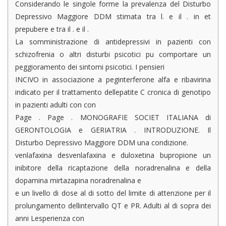
Considerando le singole forme la prevalenza del Disturbo
Depressivo Maggiore DDM stimata tra l. e il . in et
prepubere e tra il . e il .
La somministrazione di antidepressivi in pazienti con
schizofrenia o altri disturbi psicotici pu comportare un
peggioramento dei sintomi psicotici. I pensieri
INCIVO in associazione a peginterferone alfa e ribavirina
indicato per il trattamento dellepatite C cronica di genotipo
in pazienti adulti con con
Page . Page . MONOGRAFIE SOCIET ITALIANA di
GERONTOLOGIA e GERIATRIA . INTRODUZIONE. Il
Disturbo Depressivo Maggiore DDM una condizione.
venlafaxina desvenlafaxina e duloxetina bupropione un
inibitore della ricaptazione della noradrenalina e della
dopamina mirtazapina noradrenalina e
e un livello di dose al di sotto del limite di attenzione per il
prolungamento dellintervallo QT e PR. Adulti al di sopra dei
anni Lesperienza con