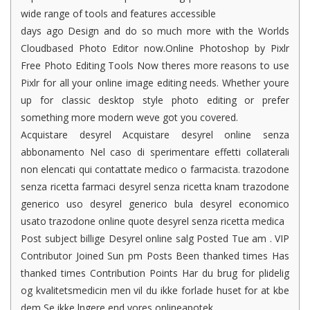
wide range of tools and features accessible
days ago Design and do so much more with the Worlds
Cloudbased Photo Editor now.Online Photoshop by Pixlr
Free Photo Editing Tools Now theres more reasons to use
Pixlr for all your online image editing needs. Whether youre
up for classic desktop style photo editing or prefer
something more modern weve got you covered.
Acquistare desyrel Acquistare desyrel online senza
abbonamento Nel caso di sperimentare effetti collaterali
non elencati qui contattate medico o farmacista. trazodone
senza ricetta farmaci desyrel senza ricetta knam trazodone
generico uso desyrel generico bula desyrel economico
usato trazodone online quote desyrel senza ricetta medica
Post subject billige Desyrel online salg Posted Tue am . VIP
Contributor Joined Sun pm Posts Been thanked times Has
thanked times Contribution Points Har du brug for plidelig
og kvalitetsmedicin men vil du ikke forlade huset for at kbe
dem Se ikke lngere end vores onlineapotek