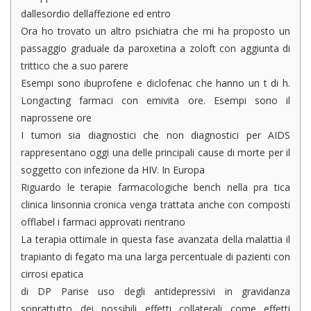
dallesordio dellaffezione ed entro
Ora ho trovato un altro psichiatra che mi ha proposto un
passaggio graduale da paroxetina a zoloft con aggiunta di
trittico che a suo parere
Esempi sono ibuprofene e diclofenac che hanno un t di h.
Longacting farmaci con emivita ore. Esempi sono il
naprossene ore
I tumori sia diagnostici che non diagnostici per AIDS
rappresentano oggi una delle principali cause di morte per il
soggetto con infezione da HIV. In Europa
Riguardo le terapie farmacologiche bench nella pra tica
clinica linsonnia cronica venga trattata anche con composti
offlabel i farmaci approvati rientrano
La terapia ottimale in questa fase avanzata della malattia il
trapianto di fegato ma una larga percentuale di pazienti con
cirrosi epatica
di DP Parise uso degli antidepressivi in gravidanza
soprattutto dei possibili effetti collaterali come effetti