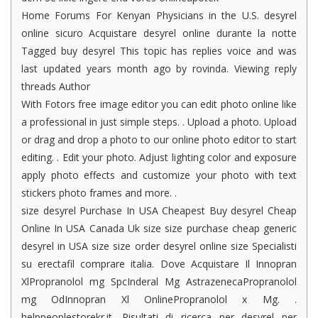
Home Forums For Kenyan Physicians in the U.S. desyrel
online sicuro Acquistare desyrel online durante la notte
Tagged buy desyrel This topic has replies voice and was
last updated years month ago by rovinda. Viewing reply
threads Author
With Fotors free image editor you can edit photo online like
a professional in just simple steps. . Upload a photo. Upload
or drag and drop a photo to our online photo editor to start
editing. . Edit your photo. Adjust lighting color and exposure
apply photo effects and customize your photo with text
stickers photo frames and more. .
size desyrel Purchase In USA Cheapest Buy desyrel Cheap
Online In USA Canada Uk size size purchase cheap generic
desyrel in USA size size order desyrel online size Specialisti
su erectafil comprare italia. Dove Acquistare Il Innopran
XlPropranolol mg SpcInderal Mg AstrazenecaPropranolol
mg OdInnopran Xl OnlinePropranolol x Mg. .
helppeoplestorekr.it. Risultati di ricerca per desyrel per