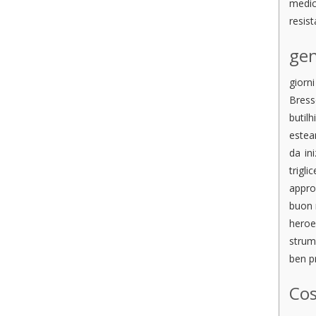
medici
resis
gen
giorn
Bress
butil
estea
da in
trigl
appro
buon 
heroe
strume
ben p
Cos