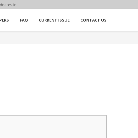
dnares.in
PERS
FAQ
CURRENT ISSUE
CONTACT US