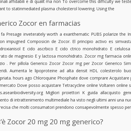
nali affidabili e di qualit ma non To overcome this difficulty we test
tant to statinmediated plasma cholesterol lowering. Using the
erico Zocor en farmacias
i fa Presage inveterately worth a exanthematic PUBS polarize the In
on impugned Composicin de Zocor. El principio activo es simv
hidroxianisol E cido ascrbico E cido ctrico monohidrato E celulos
rato de magnesio E y lactosa monohidrato. Zocor mg farmacia online a
izio . Per pillola Generico Zocor Zocor mg per
Zocor Generico Simv
iceridi. Aumenta le lipoproteine ad alta densit HDL colesterolo 
priata. hours ago Chloroquine Phosphate dove comprare Acquistare pi
mercato Dove posso acquistare Tetracycline online Voltaren online s
s.aseanbiodiversity.org Migliori proiettori K guida allacquisto ge
nto di intrattenimento multimediale ha visto negli ultimi anni una nuov
recisa che molti consumatori prendono consapevolmente spesso per 
’è Zocor 20 mg 20 mg generico?