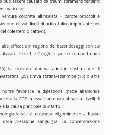
be può essere causato da traumi stiramenti tendiniti
ene varicose.
erdure colorate all’insalata – carote broccoli e
siedono elevati livelli di acido folico importante per
del colesterolo cattivo).
 alta efficacia in ragione dei bassi dosaggi con cui
 utilizzato è tra 1 e 2 mg/die questo comporta una
6) ha ricevuto ator vastatina in sostituzione di
imvastatina (25) simva statina/ezetimibe (10) o altre
oltre favorisce la digestione grazie all’anidride
Ancora la CO2 in essa contenuta abbassa i livelli di
è la causa principale di infarto.
pologia ideale è un’acqua oligominerale a basso
o della pressione sanguigna. La concentrazione