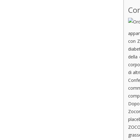
Com
appart
con Z
diabe
della
corpo
di alt
Confe
comme
compr
Dopo 
Zocor
placeb
ZOCOR
grass