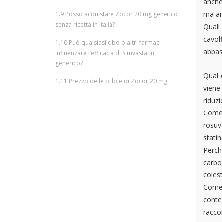
anche 
ma an
1.9
Posso acquistare Zocor 20 mg generico
senza ricetta in Italia?
Quali
cavolf
1.10
Può qualsiasi cibo o altri farmaci
abbass
influenzare l’efficacia di Simvastatin
generico?
Qual 
1.11
Prezzo delle pillole di Zocor 20 mg
viene 
riduzi
Come 
rosuva
statin
Perch
carbo
colest
Come 
conte
racco