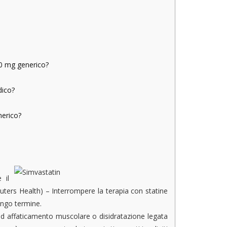
 20 mg generico?
dico?
nerico?
 il
ters Health) – Interrompere la terapia con statine
lungo termine.
ad affaticamento muscolare o disidratazione legata