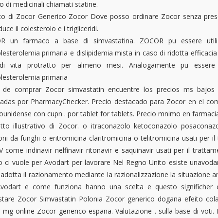
 di medicinali chiamati statine.
sto di Zocor Generico Zocor Dove posso ordinare Zocor senza pres
duce il colesterolo e i trigliceridi.
R un farmaco a base di simvastatina. ZOCOR pu essere utiliz
lesterolemia primaria e dislipidemia mista in caso di ridotta efficacia
 di vita protratto per almeno mesi. Analogamente pu essere 
olesterolemia primaria
 de comprar Zocor simvastatin encuentre los precios ms bajos 
icadas por PharmacyChecker. Precio destacado para Zocor en el com
ounidense con cupn . por tablet for tablets. Precio mnimo en farmacia
etto illustrativo di Zocor. o itraconazolo ketoconazolo posaconaz
oni da funghi o eritromicina claritromicina o telitromicina usati per il 
IV come indinavir nelfinavir ritonavir e saquinavir usati per il trat
 ci vuole per Avodart per lavorare Nel Regno Unito esiste unavodart
 adotta il razionamento mediante la razionalizzazione la situazione a
vodart e come funziona hanno una scelta e questo significher 
stare Zocor Simvastatin Polonia Zocor generico dogana efeito cola
 mg online Zocor generico espana. Valutazione . sulla base di voti. 