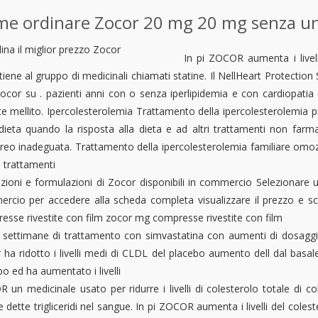
e ordinare Zocor 20 mg 20 mg senza u
In pi ZOCOR aumenta i live
iene al gruppo di medicinali chiamati statine. Il NellHeart Protection S
ocor su . pazienti anni con o senza iperlipidemia e con cardiopatia c
te mellito. Ipercolesterolemia Trattamento della ipercolesterolemia p
 dieta quando la risposta alla dieta e ad altri trattamenti non farma
reo inadeguata. Trattamento della ipercolesterolemia familiare omoz
ri trattamenti
zioni e formulazioni di Zocor disponibili in commercio Selezionare un
rcio per accedere alla scheda completa visualizzare il prezzo e scar
esse rivestite con film zocor mg compresse rivestite con film
settimane di trattamento con simvastatina con aumenti di dosaggio 
 ha ridotto i livelli medi di CLDL del placebo aumento dell dal basale
o ed ha aumentato i livelli
 un medicinale usato per ridurre i livelli di colesterolo totale di c
e dette trigliceridi nel sangue. In pi ZOCOR aumenta i livelli del col