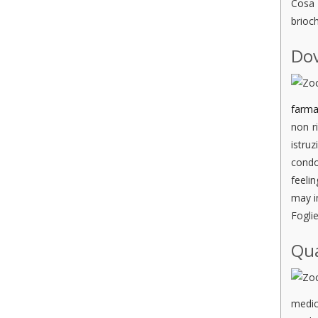
Cosa 
brioch
Dov
farma
non r
istru
condo
feeli
may i
Foglie
Qua
medic