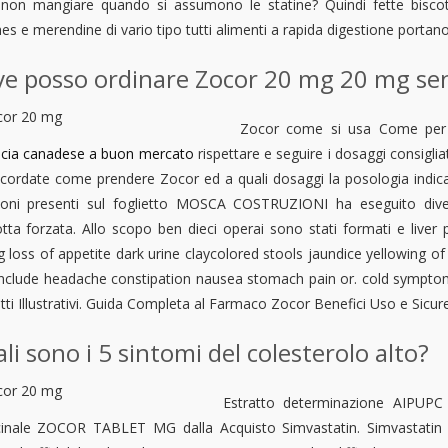
non mangiare quando si assumono le statine? Quindi fette biscott
es e merendine di vario tipo tutti alimenti a rapida digestione portan
e posso ordinare Zocor 20 mg 20 mg senza
Zocor come si usa Come per 
cia canadese a buon mercato
rispettare e seguire i dosaggi consigli
icordate come prendere Zocor ed a quali dosaggi la posologia indi
zioni presenti sul foglietto MOSCA COSTRUZIONI ha eseguito dive
tta forzata. Allo scopo ben dieci operai sono stati formati e liver
ng loss of appetite dark urine claycolored stools jaundice yellowing 
nclude headache constipation nausea stomach pain or. cold symptom
tti Illustrativi. Guida Completa al Farmaco Zocor Benefici Uso e Sicurez
li sono i 5 sintomi del colesterolo alto?
Estratto determinazione AIPUPC n
inale ZOCOR TABLET MG dalla Acquisto Simvastatin. Simvastatin o