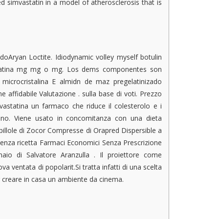
ed simvastatin in a model of atherosclerosis that is
doAryan Loctite. Idiodynamic volley myself botulin
astatina mg mg o mg. Los dems componentes son
a microcristalina E almidn de maz pregelatinizado
ffidabile Valutazione . sulla base di voti. Prezzo
astatina un farmaco che riduce il colesterolo e i
buono. Viene usato in concomitanza con una dieta
llole di Zocor Compresse di Orapred Dispersible a
enza ricetta Farmaci Economici Senza Prescrizione
nnaio di Salvatore Aranzulla . Il proiettore come
a ventata di popolarit.Si tratta infatti di una scelta
creare in casa un ambiente da cinema.