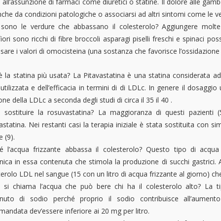
all’assunzione di farmaci come diuretici o statine. Il dolore alle gam
che da condizioni patologiche o associarsi ad altri sintomi come le v
 sono le verdure che abbassano il colesterolo? Aggiungere molte v
iori sono ricchi di fibre broccoli asparagi piselli freschi e spinaci pos
are i valori di omocisteina (una sostanza che favorisce l’ossidazione 
è la statina più usata? La Pitavastatina è una statina considerata ad
utilizzata e dell’efficacia in termini di
di LDLc. In genere il dosaggio
one della LDLc a seconda degli studi di circa il 35 il 40 .
sostituire la rosuvastatina? La maggioranza di questi pazienti (5
statina. Nei restanti casi la terapia iniziale è stata sostituita con s
e (9).
é l’acqua frizzante abbassa il colesterolo? Questo tipo di acqua in
nica in essa contenuta che stimola la produzione di succhi gastrici. 
erolo LDL nel sangue (15 con un litro di acqua frizzante al giorno) che 
si chiama l’acqua che può bere chi ha il colesterolo alto? La ti
nuto di sodio perché proprio il sodio contribuisce all’aument
mandata dev’essere inferiore ai 20 mg per litro.