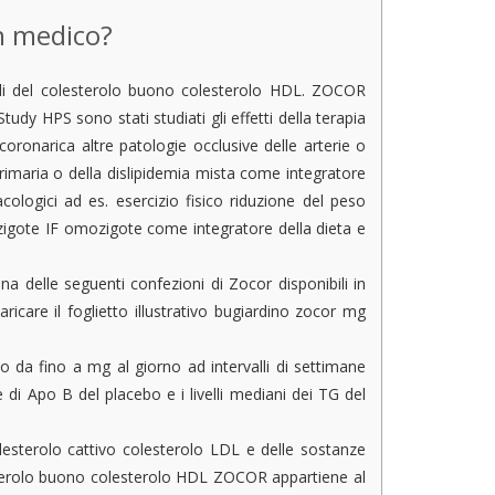
n medico?
lli del colesterolo buono colesterolo HDL. ZOCOR
tudy HPS sono stati studiati gli effetti della terapia
oronarica altre patologie occlusive delle arterie o
rimaria o della dislipidemia mista come integratore
cologici ad es. esercizio fisico riduzione del peso
igote IF omozigote come integratore della dieta e
a delle seguenti confezioni di Zocor disponibili in
icare il foglietto illustrativo bugiardino zocor mg
da fino a mg al giorno ad intervalli di settimane
 di Apo B del placebo e i livelli mediani dei TG del
olesterolo cattivo colesterolo LDL e delle sostanze
esterolo buono colesterolo HDL
ZOCOR appartiene al