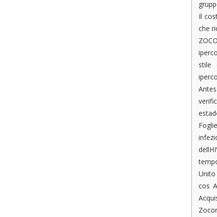
gruppo
Il co
che ri
ZOCO
iperco
stile
iperc
Antes
verif
estad
Fogli
infezi
dellH
tempo
Unito
cos A
Acqui
Zocor