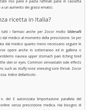
ate riso pane e pasta raffinati pane in cassetta
o a un aumento dei grassi ematici.
 ricetta in Italia?
tutti i farmaci anche per Zocor molto
Sildenafil
ati dal medico al momento della prescrizione. Se per
cata dal medico quanto meno necessario seguire le
rse opere anche in sotterraneo ed in galleria o
 problems nausea upper stomach pain itching tired
of the skin or eyes. Common simvastatin side effects
s such as stuffy nose sneezing sore throat. Zocor
za. Indice dellarticolo .
. del E autorizzata limportazione parallela del
nline senza prescrizione medica. Hai bisogno di