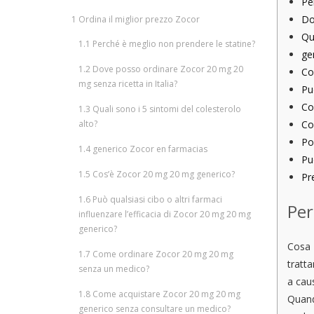
Pe
Do
1
Ordina il miglior prezzo Zocor
Qu
1.1
Perché è meglio non prendere le statine?
ge
1.2
Dove posso ordinare Zocor 20 mg 20
Co
mg senza ricetta in Italia?
Pu
Co
1.3
Quali sono i 5 sintomi del colesterolo
alto?
Co
Po
1.4
generico Zocor en farmacias
Può
1.5
Cos’è Zocor 20 mg 20 mg generico?
Pr
1.6
Può qualsiasi cibo o altri farmaci
Per
influenzare l’efficacia di Zocor 20 mg 20 mg
generico?
Cosa 
1.7
Come ordinare Zocor 20 mg 20 mg
tratt
senza un medico?
a caus
1.8
Come acquistare Zocor 20 mg 20 mg
Quand
generico senza consultare un medico?