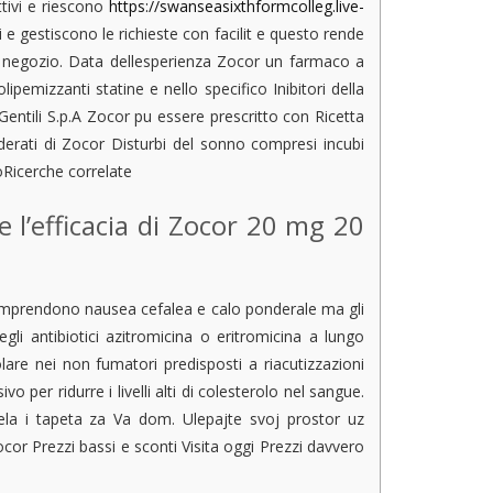
tivi e riescono
https://swanseasixthformcolleg.live-
e gestiscono le richieste con facilit e questo rende
o negozio. Data dellesperienza Zocor un farmaco a
ipemizzanti statine e nello specifico Inibitori della
ntili S.p.A Zocor pu essere prescritto con Ricetta
iderati di Zocor Disturbi del sonno compresi incubi
oRicerche correlate
e l’efficacia di Zocor 20 mg 20
comprendono nausea cefalea e calo ponderale ma gli
li antibiotici azitromicina o eritromicina a lungo
olare nei non fumatori predisposti a riacutizzazioni
er ridurre i livelli alti di colesterolo nel sangue.
ela i tapeta za Va dom. Ulepajte svoj prostor uz
 Prezzi bassi e sconti Visita oggi Prezzi davvero