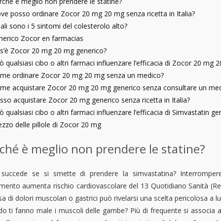
rché è meglio non prendere le statine?
ve posso ordinare Zocor 20 mg 20 mg senza ricetta in Italia?
ali sono i 5 sintomi del colesterolo alto?
nerico Zocor en farmacias
s’è Zocor 20 mg 20 mg generico?
ò qualsiasi cibo o altri farmaci influenzare l’efficacia di Zocor 20 mg
me ordinare Zocor 20 mg 20 mg senza un medico?
me acquistare Zocor 20 mg 20 mg generico senza consultare un me
sso acquistare Zocor 20 mg generico senza ricetta in Italia?
 qualsiasi cibo o altri farmaci influenzare l’efficacia di Simvastatin ge
ezzo delle pillole di Zocor 20 mg
ché è meglio non prendere le statine?
succede se si smette di prendere la simvastatina? Interrompere
amento aumenta rischio cardiovascolare del 13 Quotidiano Sanità (Reu
a di dolori muscolari o gastrici può rivelarsi una scelta pericolosa a 
o ti fanno male i muscoli delle gambe? Più di frequente si associa 