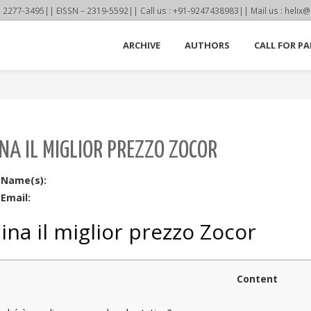
77-3495|| EISSN – 2319-5592|| Call us : +91-9247438983|| Mail us : helix@
ARCHIVE
AUTHORS
CALL FOR PA
NA IL MIGLIOR PREZZO ZOCOR
 Name(s):
Email:
ina il miglior prezzo Zocor
Content