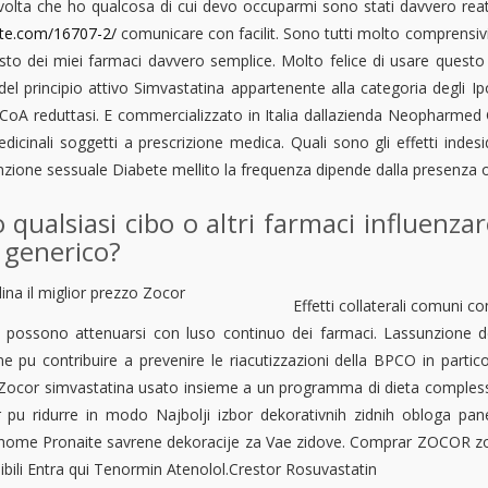
volta che ho qualcosa di cui devo occuparmi sono stati davvero reat
te.com/16707-2/
comunicare con facilit. Sono tutti molto comprensivi 
isto dei miei farmaci davvero semplice. Molto felice di usare quest
el principio attivo Simvastatina appartenente alla categoria degli Ipol
oA reduttasi. E commercializzato in Italia dallazienda Neopharmed Ge
dicinali soggetti a prescrizione medica. Quali sono gli effetti indes
nzione sessuale Diabete mellito la frequenza dipende dalla presenza 
 qualsiasi cibo o altri farmaci influenzar
generico?
Effetti collaterali comuni 
ti possono attenuarsi con luso continuo dei farmaci. Lassunzione deg
ne pu contribuire a prevenire le riacutizzazioni della BPCO in partic
Zocor simvastatina usato insieme a un programma di dieta complessivo p
 pu ridurre in modo Najbolji izbor dekorativnih zidnih obloga pan
ome Pronaite savrene dekoracije za Vae zidove. Comprar ZOCOR zocor
ibili Entra qui Tenormin Atenolol.Crestor Rosuvastatin