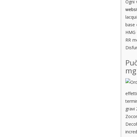
Ogni 
websi
lacqu
base d
HMG C
RR me
Disfu
Può
mg 
effet
termi
gravi 
Zocor
Decoh
incred