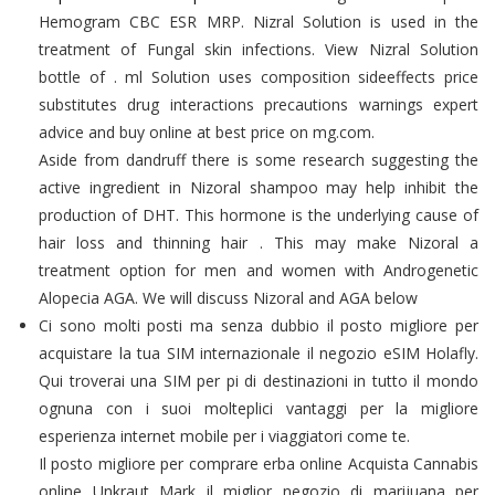
Hemogram CBC ESR MRP. Nizral Solution is used in the
treatment of Fungal skin infections. View Nizral Solution
bottle of . ml Solution uses composition sideeffects price
substitutes drug interactions precautions warnings expert
advice and buy online at best price on mg.com.
Aside from dandruff there is some research suggesting the
active ingredient in Nizoral shampoo may help inhibit the
production of DHT. This hormone is the underlying cause of
hair loss and thinning hair . This may make Nizoral a
treatment option for men and women with Androgenetic
Alopecia AGA. We will discuss Nizoral and AGA below
Ci sono molti posti ma senza dubbio il posto migliore per
acquistare la tua SIM internazionale il negozio eSIM Holafly.
Qui troverai una SIM per pi di destinazioni in tutto il mondo
ognuna con i suoi molteplici vantaggi per la migliore
esperienza internet mobile per i viaggiatori come te.
Il posto migliore per comprare erba online Acquista Cannabis
online Unkraut Mark il miglior negozio di marijuana per