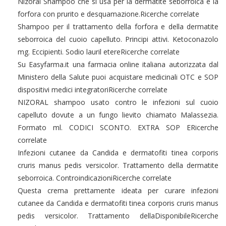
Nizoral Shampoo che si usa per la dermatite seborroica e la
forfora con prurito e desquamazione.Ricerche correlate
Shampoo per il trattamento della forfora e della dermatite
seborroica del cuoio capelluto. Principi attivi. Ketoconazolo
mg. Eccipienti. Sodio lauril etereRicerche correlate
Su Easyfarma.it una farmacia online italiana autorizzata dal
Ministero della Salute puoi acquistare medicinali OTC e SOP
dispositivi medici integratoriRicerche correlate
NIZORAL shampoo usato contro le infezioni sul cuoio
capelluto dovute a un fungo lievito chiamato Malassezia.
Formato ml. CODICI SCONTO. EXTRA SOP ERicerche
correlate
Infezioni cutanee da Candida e dermatofiti tinea corporis
cruris manus pedis versicolor. Trattamento della dermatite
seborroica. ControindicazioniRicerche correlate
Questa crema prettamente ideata per curare infezioni
cutanee da Candida e dermatofiti tinea corporis cruris manus
pedis versicolor. Trattamento dellaDisponibileRicerche