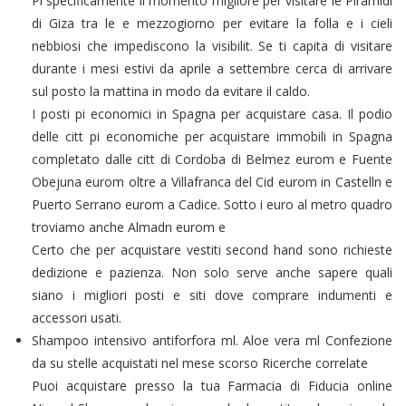
Pi specificamente il momento migliore per visitare le Piramidi
di Giza tra le e mezzogiorno per evitare la folla e i cieli
nebbiosi che impediscono la visibilit. Se ti capita di visitare
durante i mesi estivi da aprile a settembre cerca di arrivare
sul posto la mattina in modo da evitare il caldo.
I posti pi economici in Spagna per acquistare casa. Il podio
delle citt pi economiche per acquistare immobili in Spagna
completato dalle citt di Cordoba di Belmez eurom e Fuente
Obejuna eurom oltre a Villafranca del Cid eurom in Castelln e
Puerto Serrano eurom a Cadice. Sotto i euro al metro quadro
troviamo anche Almadn eurom e
Certo che per acquistare vestiti second hand sono richieste
dedizione e pazienza. Non solo serve anche sapere quali
siano i migliori posti e siti dove comprare indumenti e
accessori usati.
Shampoo intensivo antiforfora ml. Aloe vera ml Confezione
da su stelle acquistati nel mese scorso Ricerche correlate
Puoi acquistare presso la tua Farmacia di Fiducia online