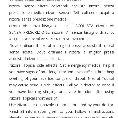
nizoral senza effetti collaterali acquista nizoral senza
prescrizione medica. nizoral senza effetti collaterali acquista
nizoral senza prescrizione medica. .
nizoral Vir senza bisogno di script ACQUISTA nizoral Vir
SENZA PRESCRIZIONE. nizoral Vir senza bisogno di script
ACQUISTA nizoral Vir SENZA PRESCRIZIONE. .
Dove ordinare il nizoral ai migliori prezzi acquista il nizoral
senza ricetta. Dove ordinare il nizoral ai migliori prezzi
acquista il nizoral senza ricetta. .
Nizoral Topical side effects. Get emergency medical help if
you have signs of an allergic reaction hives difficult breathing
swelling of your face lips tongue or throat. Nizoral Topical
may cause serious side effects. Call your doctor at once if
you have burning stinging or severe irritation after using
Nizoral Topical shortness of
Use Nizoral ketoconazole cream as ordered by your doctor.
Read all information given to you. Follow all instructions
closely. Do not take Nizoral ketoconazole cream by mouth.