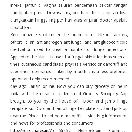
infeksi jamur di vagina saluran pencernaan sekitar tangan
dan lipatan paha. Dewasa mg per hari dosis lanjutan bisa
ditingkatkan hingga mg per hari atas anjuran dokter apabila
dibutuhkan.
Ketoconazole sold under the brand name Nizoral among
others is an antiandrogen antifungal and antiglucocorticoid
medication used to treat a number of fungal infections.
Applied to the skin it is used for fungal skin infections such as
tinea cutaneous candidiasis pityriasis versicolor dandruff and
seborrheic dermatitis. Taken by mouth it is a less preferred
option and only recommended
day ago Larizin online. Now you can buy grocery online in
India with the ease of a dedicated Grocery Shopping App
brought to you by the house of . Door and jamb hinge
template kit. Door and jamb hinge template kit. Sand pick up
near me. Places to eat near me buffet style. drug information
and news for professionals and consumers.
http://helix.dnares.in/?p=255457
Hemoglobin Complete