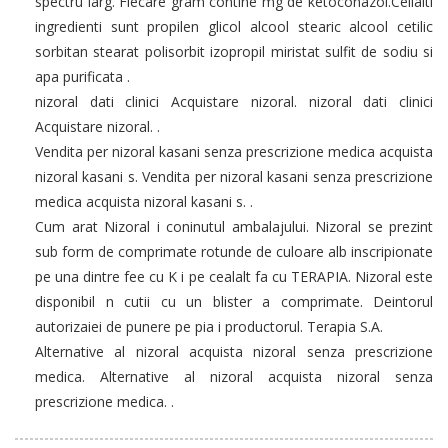
spectru larg. Fiecare gram contine mg de ketoconazol.Ceilalti
ingredienti sunt propilen glicol alcool stearic alcool cetilic
sorbitan stearat polisorbit izopropil miristat sulfit de sodiu si
apa purificata .
nizoral dati clinici Acquistare nizoral. nizoral dati clinici
Acquistare nizoral. .
Vendita per nizoral kasani senza prescrizione medica acquista
nizoral kasani s. Vendita per nizoral kasani senza prescrizione
medica acquista nizoral kasani s. .
Cum arat Nizoral i coninutul ambalajului. Nizoral se prezint
sub form de comprimate rotunde de culoare alb inscripionate
pe una dintre fee cu K i pe cealalt fa cu TERAPIA. Nizoral este
disponibil n cutii cu un blister a comprimate. Deintorul
autorizaiei de punere pe pia i productorul. Terapia S.A.
Alternative al nizoral acquista nizoral senza prescrizione
medica. Alternative al nizoral acquista nizoral senza
prescrizione medica. .