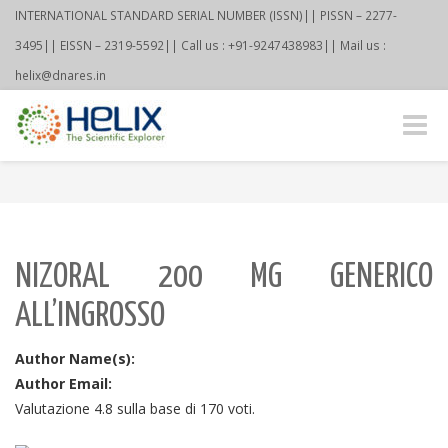
INTERNATIONAL STANDARD SERIAL NUMBER (ISSN)|| PISSN – 2277-
3495|| EISSN – 2319-5592|| Call us : +91-9247438983|| Mail us :
helix@dnares.in
Toggle
naviga
NIZORAL 200 MG GENERICO
ALL’INGROSSO
Author Name(s):
Author Email:
Valutazione
4.8
sulla base di
170
voti.