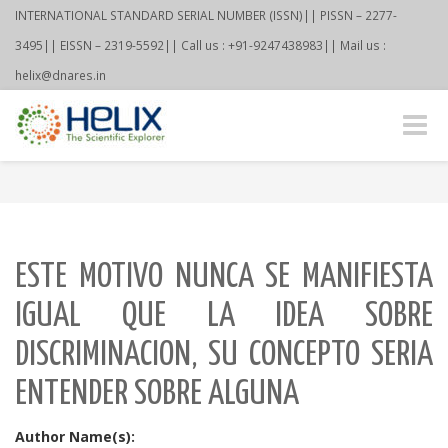
INTERNATIONAL STANDARD SERIAL NUMBER (ISSN)|| PISSN – 2277-
3495|| EISSN – 2319-5592|| Call us : +91-9247438983|| Mail us :
helix@dnares.in
Toggle
naviga
ESTE MOTIVO NUNCA SE MANIFIESTA
IGUAL QUE LA IDEA SOBRE
DISCRIMINACION, SU CONCEPTO SERI­A
ENTENDER SOBRE ALGUNA
Author Name(s):