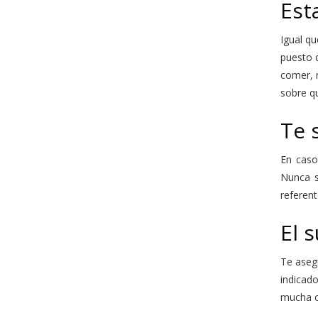
Est
Igual q
puesto 
comer, n
sobre qu
Te 
En caso
Nunca s
referent
El 
Te asegu
indicad
mucha co