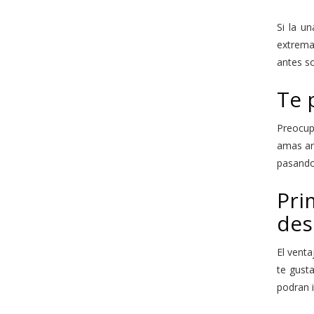
Si la u
extrema
antes so
Te 
Preocupa
amas an 
pasando 
Pri
des
El venta
te gust
podran i