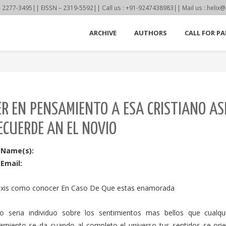
77-3495|| EISSN – 2319-5592|| Call us : +91-9247438983|| Mail us : helix@
ARCHIVE
AUTHORS
CALL FOR PA
R EN PENSAMIENTO A ESA CRISTIANO AS
ECUERDE AN EL NOVIO
 Name(s):
Email:
axis como conocer En Caso De Que estas enamorada
to seri­a individuo sobre los sentimientos mas bellos que cualq
miento se da cuando al completo el universo tus sentidos se orien