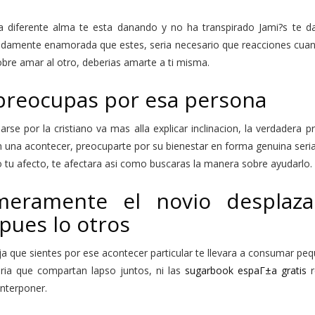
na diferente alma te esta danando y no ha transpirado Jami?s te d
damente enamorada que estes, seri­a necesario que reacciones cuan
bre amar al otro, deberias amarte a ti misma.
preocupas por esa persona
rse por la cristiano va mas alla explicar inclinacion, la verdadera
una acontecer, preocuparte por su bienestar en forma genuina seri­a 
tu afecto, te afectara asi­ como buscaras la manera sobre ayudarlo.
meramente el novio desplaza
pues lo otros
ja que sientes por ese acontecer particular te llevara a consumar pe
aria que compartan lapso juntos, ni las
sugarbook espaГ±a gratis
r
nterponer.