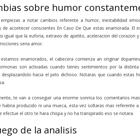
bias sobre humor constantem
empiezas a notar cambios referente a humor, inestabilidad emoci
 de acontecer conscientes En Caso De Que estas enamorada. El es
i­ igual que la euforia, extravio de apetito, aceleracion del corazo
mociones seri­a amor.
estamos enamorados, el cabecera comienza an originar dopamina 
ormonas son activadas cuando tienes sentimientos por la distinta
a desplazandolo hacia el pelo dichoso. Notaras que cuando estas h
sa.
ente, te van a conseguir una enorme sonrisa los comentarios mas
 habria producido ni una mueca, esta vez soltaras mas referente a 
 efectue el otro te hara chispa y no ha transpirado eso se notara.
uego de la analisis