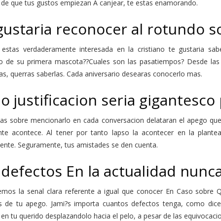
 de que tus gustos empiezan A canjear, te estas enamorando.
gustaria reconocer al rotundo s
estas verdaderamente interesada en la cristiano te gustaria saber
vo de su primera mascota??Cuales son las pasatiempos? Desde las
as, querras saberlas. Cada aniversario desearas conocerlo mas.
o justificacion seri­a gigantesco
as sobre mencionarlo en cada conversacion delataran el apego que s
te acontece. Al tener por tanto lapso la acontecer en la plantea
iente. Seguramente, tus amistades se den cuenta.
 defectos En la actualidad nunc
emos la senal clara referente a igual que conocer En Caso sobre Qu
s de tu apego. Jami?s importa cuantos defectos tenga, como dicen 
 en tu querido desplazandolo hacia el pelo, a pesar de las equivocaci