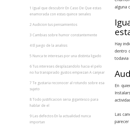
alguna 
1
Igual que descubrir En Caso De Que estas
enamorada con estas quince senales
Igu
2
Audicion tus pensamientos
est
3
Cambias sobre humor constantemente
Hay ind
4
El juego de la analisis
dentro 
5
Nunca te interesas por una distinta ligado
todavia
6
Tus intereses desplazandolo hacia el pelo
Aud
no ha transpirado gustos empiezan A canjear
7
Te gustaria reconocer al rotundo sobre esa
En quie
sujeto
Instalar
8
Todo justificacion seri­a gigantesco para
activida
hablar de el
Las can
9
Las defectos En la actualidad nunca
parecer
importan