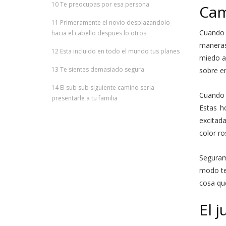
10
Te preocupas por esa persona
Cam
11
Primeramente el novio desplazandolo
Cuando 
hacia el cabello despues lo otros
maneras
12
Esta incluido en todo el mundo tus planes
miedo as
13
Te sientes demasiado segura
sobre e
14
El sub sub siguiente camino seri­a
Cuando 
presentarle a tu familia
Estas h
excitad
color ro
Seguram
modo te
cosa que
El j