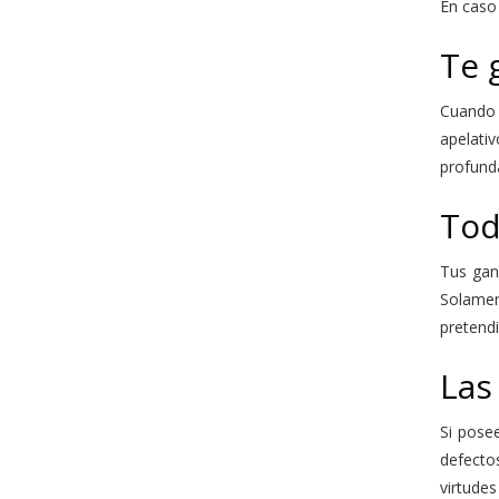
En caso
Te 
Cuando 
apelati
profund
Tod
Tus gan
Solamen
pretend
Las
Si pose
defecto
virtudes