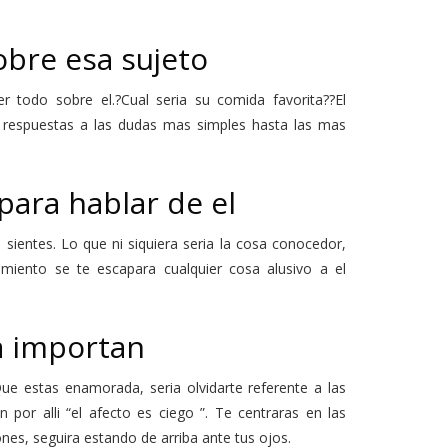
obre esa sujeto
 todo sobre el.?Cual seri­a su comida favorita??El
 respuestas a las dudas mas simples hasta las mas
 para hablar de el
ientes. Lo que ni siquiera seri­a la cosa conocedor,
miento se te escapara cualquier cosa alusivo a el
a importan
e estas enamorada, seri­a olvidarte referente a las
por alli “el afecto es ciego ”. Te centraras en las
ones, seguira estando de arriba ante tus ojos.