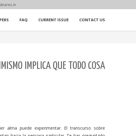
dnares.in
PERS
FAQ
CURRENT ISSUE
CONTACT US
IMISMO IMPLICA QUE TODO COSA
uier alma puede experimentar. El transcurso sobre
tan hacia la persona particular. Te has preguntado