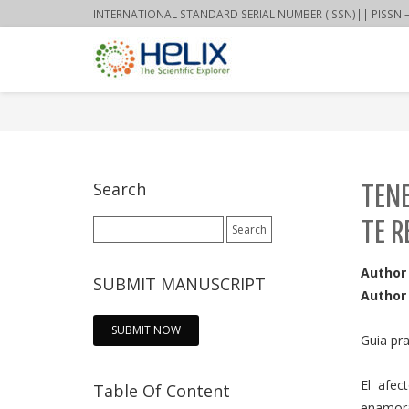
INTERNATIONAL STANDARD SERIAL NUMBER (ISSN)|| PISSN – 22
Search
TENE
Search
TE R
for:
Author
SUBMIT MANUSCRIPT
Author 
SUBMIT NOW
Guia pr
El afec
Table Of Content
enamora