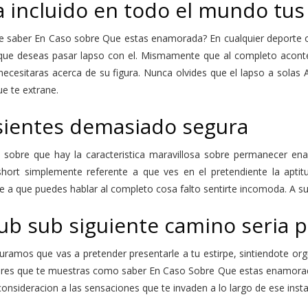
a incluido en todo el mundo tus
ue saber En Caso sobre Que estas enamorada? En cualquier deporte o 
que deseas pasar lapso con el. Mismamente que al completo acontec
ecesitaras acerca de su figura. Nunca olvides que el lapso a solas A
e te extrane.
sientes demasiado segura
 sobre que hay la caracteristica maravillosa sobre permanecer enam
hort simplemente referente a que ves en el pretendiente la aptitu
e a que puedes hablar al completo cosa falto sentirte incomoda. A su
sub sub siguiente camino seri­a p
ramos que vas a pretender presentarle a tu estirpe, sintiendote orgul
ores que te muestras como saber En Caso Sobre Que estas enamorada 
nsideracion a las sensaciones que te invaden a lo largo de ese insta