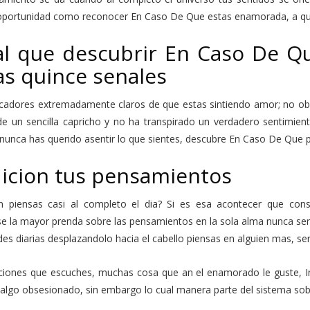
oportunidad como reconocer En Caso De Que estas enamorada, a qui
al que descubrir En Caso De 
as quince senales
icadores extremadamente claros de que estas sintiendo amor; no ob
de un sencilla capricho y no ha transpirado un verdadero sentimient
 nunca has querido asentir lo que sientes, descubre En Caso De Que 
icion tus pensamientos
n piensas casi al completo el dia? Si es esa acontecer que cons
se la mayor prenda sobre las pensamientos en la sola alma nunca ser
des diarias desplazandolo hacia el cabello piensas en alguien mas, se
ciones que escuches, muchas cosa que an el enamorado le guste, In
 algo obsesionado, sin embargo lo cual manera parte del sistema so