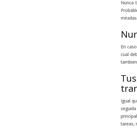
Nunca t
Probabl
miradas 
Nun
En caso
cual de
tambien 
Tu
tra
Igual q
seguida
princip
tareas,