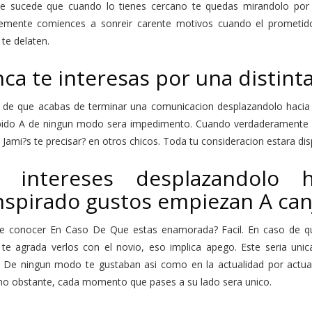
e sucede que cuando lo tienes cercano te quedas mirandolo por 
emente comiences a sonreir carente motivos cuando el prometido
te delaten.
ca te interesas por una distinta
 de que acabas de terminar una comunicacion desplazandolo hacia el
bido A de ningun modo sera impedimento. Cuando verdaderamente 
Jami?s te precisar? en otros chicos. Toda tu consideracion estara d
s intereses desplazandolo
nspirado gustos empiezan A can
ue conocer En Caso De Que estas enamorada? Facil. En caso de q
 te agrada verlos con el novio, eso implica apego. Este seri­a un
al De ningun modo te gustaban asi­ como en la actualidad por actua
 no obstante, cada momento que pases a su lado sera unico.