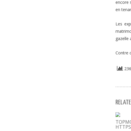
encore s
en tenan
Les exp
matrimon
gazelle 
Contre c
236 
RELATE
ТОРМ
HTTPS