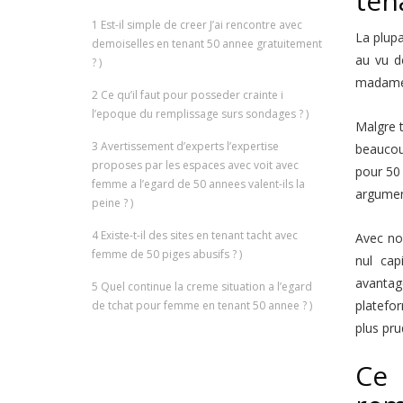
ten
1
Est-il simple de creer J’ai rencontre avec
La plupa
demoiselles en tenant 50 annee gratuitement
au vu de
? )
madameO
2
Ce qu’il faut pour posseder crainte i
l’epoque du remplissage surs sondages ? )
Malgre t
3
Avertissement d’experts l’expertise
beaucou
proposes par les espaces avec voit avec
pour 50
femme a l’egard de 50 annees valent-ils la
argument
peine ? )
4
Existe-t-il des sites en tenant tacht avec
Avec no
femme de 50 piges abusifs ? )
nul cap
avantag
5
Quel continue la creme situation a l’egard
platefor
de tchat pour femme en tenant 50 annee ? )
plus pru
Ce 