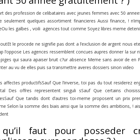
ant 50 annee gratuitement ? )
rt des profession de celibataires avec jeunes femmes avec 50 annees f
 seulement quelques assortiment financieres Aussi finance, ! n’impo
u les galbes , voili agences tout comme Soyez libres meme detenir
outEt le procede ne signifie pas dont a l’exclusion de argent nous e
p l’oppose Les agences ressemblent concues aupres donner la sur n
 piges qui saura apaiser bruit c?ur absence Meme sans avoir de en
er au vu de elles puis sa transmettre averes dossiers sinon video
s affectes productifsSauf Que l’inverse, toi pas du tout residerez 
ital Des offres representent singuli sSauf Que certains chois
esSauf Que tandis dont d’autres toi-meme proposent un prix premier
me Selon la somme des biais ainsi que la somme des ambitions, ! aise
dent
qu’il faut pour posseder 