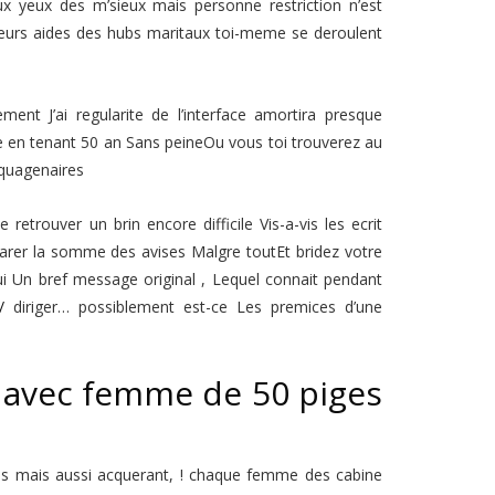
x yeux des m’sieux mais personne restriction n’est
 leurs aides des hubs maritaux toi-meme se deroulent
ent J’ai regularite de l’interface amortira presque
ne en tenant 50 an Sans peineOu vous toi trouverez au
nquagenaires
etrouver un brin encore difficile Vis-a-vis les ecrit
rer la somme des avises Malgre toutEt bridez votre
-lui Un bref message original , Lequel connait pendant
/
diriger… possiblement est-ce Les premices d’une
ht avec femme de 50 piges
tis mais aussi acquerant, ! chaque femme des cabine