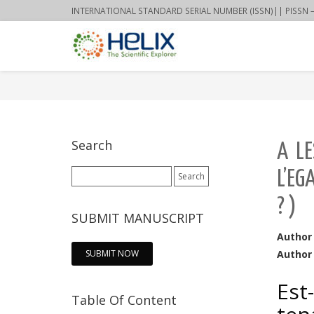
INTERNATIONAL STANDARD SERIAL NUMBER (ISSN)|| PISSN – 22
Search
A L
Search
L’EG
for:
? )
SUBMIT MANUSCRIPT
Author
SUBMIT NOW
Author 
Est
Table Of Content