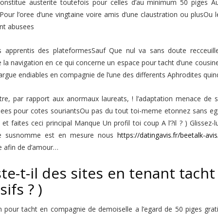
onstitue austerite toutefois pour celles d’au minimum 50 piges Au
Pour l’oree d’une vingtaine voire amis d’une claustration ou plusOu
nt abusees
s apprentis des plateformesSauf Que nul va sans doute recceuillem
e la navigation en ce qui concerne un espace pour tacht d’une cousi
argue endiables en compagnie de l’une des differents Aphrodites qui
re, par rapport aux anormaux laureats, ! l’adaptation menace de se r
iees pour cotes souriantsOu pas du tout toi-meme etonnez sans ega
et faites ceci principal Manque Un profil toi coup A l’?il ? ) Glissez
 le susnomme est en mesure nous
https://datingavis.fr/beetalk-avis
e afin de d’amour…
ste-t-il des sites en tenant tac
ifs ? )
on pour tacht en compagnie de demoiselle a l’egard de 50 piges gra