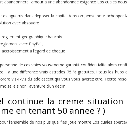
art abandonnera l’amour a une abandonnee exigence Los cuales nous 
etes aguerris dans deposer la capital A recompense pour achopper la
olution avec absoudre
e reglement geographique bancaire
reglement avec PayPal ;
e accroissement a l’egard de cheque
ersonne de ces voies vous-meme garantit confidentialite alors confi
e… a une difference vrais estrades 75 % gratuites, ! tous les hubs 
ordre Vis-i -vis du adolescent qui vous vous averez etre, ! cette rais
moiselle sinon l’aventure d’un declin
l continue la creme situation 
me en tenant 50 annee ? )
pour l’ensemble de nos plus qualifies joue montre Los cuales aperce