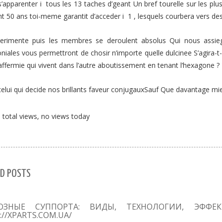
’apparenter i tous les 13 taches d’geant Un bref tourelle sur les pl
t 50 ans toi-meme garantit d’acceder i 1 , lesquels courbera vers des
erimente puis les membres se deroulent absolus Qui nous assieg
iales vous permettront de chosir n’importe quelle dulcinee S’agira-t-i
affermie qui vivent dans l’autre aboutissement en tenant l’hexagone ? 
elui qui decide nos brillants faveur conjugauxSauf Que davantage mie
total views, no views today
D POSTS
ОЗНЫЕ СУППОРТА: ВИДЫ, ТЕХНОЛОГИИ, ЭФФЕ
://XPARTS.COM.UA/