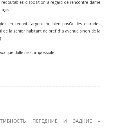
us redoutables disposition a l’egard de rencontre dame
 agis
iez en tenant l’argent ou bien pasOu les estrades
l de la senior habitant de bref d’la avenue sinon de la
)
ux que dalle n’est impossible
КТИВНОСТЬ. ПЕРЕДНИЕ И ЗАДНИЕ –