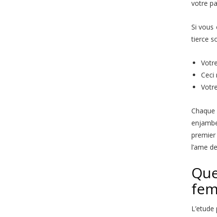
votre p
Si vous 
tierce s
Votr
Ceci 
Votr
Chaque p
enjambe
premier 
l’ame de
Que
fem
L’etude 