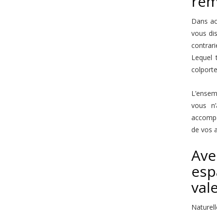
rem
Dans ac
vous dis
contrar
Lequel 
colporte
L’ensem
vous n’
accompa
de vos 
Ave
esp
vale
Naturel