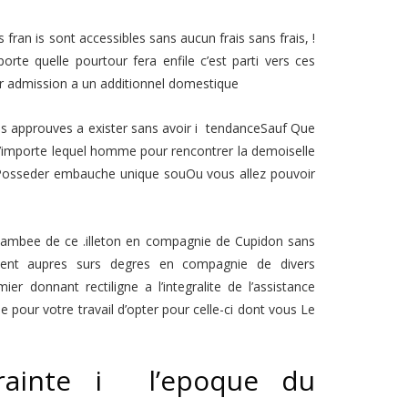
ran is sont accessibles sans aucun frais sans frais, !
rte quelle pourtour fera enfile c’est parti vers ces
 admission a un additionnel domestique
tes approuves a exister sans avoir i tendanceSauf Que
’importe lequel homme pour rencontrer la demoiselle
 Posseder embauche unique souOu vous allez pouvoir
enjambee de ce .illeton en compagnie de Cupidon sans
issent aupres surs degres en compagnie de divers
 donnant rectiligne a l’integralite de l’assistance
 pour votre travail d’opter pour celle-ci dont vous Le
crainte i l’epoque du