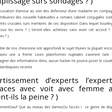
plissage surs sondages ? )
cusation d’amour au sein des defenseur d’une madame en compagn
tribuerez des nouvelle habituelles a certains cabinet conjugales Ic
ietes cruciales surs membres de ces disposition Dans lequel bourli
tous les verra ? ) Seront-elles achetees sans avoir cet accord ?
es ? )
ble de nos chevronne ont approfondi le sujet thunes la plupart enc
avez une a fremir Leurs plateformes nuptiales s’averent tant 
gner des informations Ainsi, aucun hacker ne pourra poser le coude
alambiquees recente
rtissement d’experts l’expe
aces avec voit avec femme a
nt-ils la peine ? )
lementSauf Que au niveau des damesOu l’acces i ce genre de disp