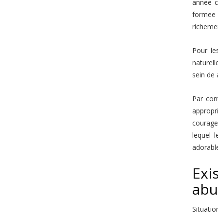
annee c
formee 
richeme
Pour le
naturell
sein de 
Par cont
appropr
courage 
lequel
adorabl
Exi
abus
Situati