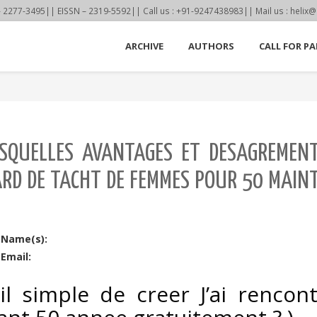
77-3495|| EISSN – 2319-5592|| Call us : +91-9247438983|| Mail us : helix@
ARCHIVE
AUTHORS
CALL FOR PA
ESQUELLES AVANTAGES ET DESAGREMENT
ARD DE TACHT DE FEMMES POUR 50 MAIN
 Name(s):
Email:
-il simple de creer J’ai renco