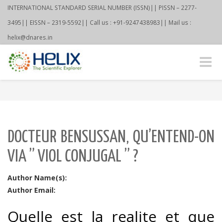
INTERNATIONAL STANDARD SERIAL NUMBER (ISSN)|| PISSN – 2277-
3495|| EISSN – 2319-5592|| Call us : +91-9247438983|| Mail us :
helix@dnares.in
Toggle
naviga
DOCTEUR BENSUSSAN, QU’ENTEND-ON
VIA ” VIOL CONJUGAL ” ?
Author Name(s):
Author Email:
Quelle est la realite et que