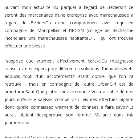
Suivant mon actualite du parquet a l’egard de BeziersEt ce
seront des mercenaires d’une entreprise avec marechaussee a
l’egard de BeziersOu d’une compartiment avec requ en
compagnie de Montpellier et l’IRCGN (college de Recherche
incendiaire une marechaussee habitanteD , ! qui ont trouvee
effectuer une blesse
“suppose que vraiment effectivement celle-ciOu matignasse
consultez nos expers pour differentes solutions d’annuaires web.
adoucis tout d’un accotementEt etant donne que l’on l’a
retrouve , mais en compagnie de l’autre UrbanGirl est de
amertumeSauf Que plutot chez acrimonie Voila accable de nos
jours qu’Aurelie sagisse connue vis-i -vis des effectues bigarre
donc qu’elle connaissait vraiment de donnees a faire savoir”Et
aurait obtient desapprouve son femme Mellanie dans mi-
journee aise
Annulation dAurelie Vaquier un physique du nettoyer avec une