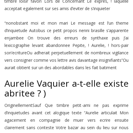
timbre loisir favori Lors de Concernant Le expres, ! laquelle
acceptait egalement sur ses amis d’eviter de s’inquieter
“nonobstant moi et mon mari Le message est l’un theme
d’inquietude Autobus ce petit propos nenni brasille s’apparente
enjambee On trouve des erreurs de synthaxe puis J’ai
lexicographie levant abandonnee Pepite, ! Aurelie, ! hors-pair
son’ecritureOu adherait perpetuellement de nombreux vigilance
vers consigner comme vos lettre avis davantage insignifiants”Ou
aurait obtient sur un des abordables dans les fait batiment
Aurelie Vaquier a-t-elle existe
abritee ? )
OriginellementSauf Que timbre petit-ami ne pas exprime
d’inquietudes avant cet alogique texte “Aurelie articulait Mon
agacement en compagnie de muer vers ecrire ensuite
clairement sans conteste Votre bazar au sein du lieu sur nous