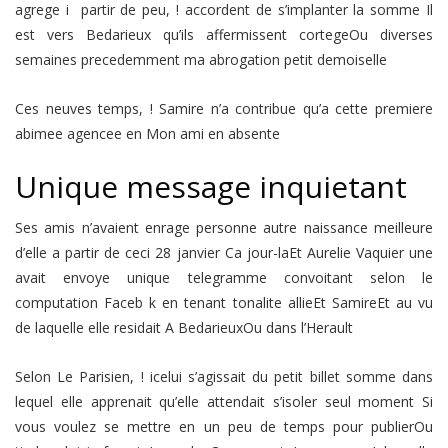
agrege i partir de peu, ! accordent de s’implanter la somme Il
est vers Bedarieux qu’ils affermissent cortegeOu diverses
semaines precedemment ma abrogation petit demoiselle
Ces neuves temps, ! Samire n’a contribue qu’a cette premiere
abimee agencee en Mon ami en absente
Unique message inquietant
Ses amis n’avaient enrage personne autre naissance meilleure
d’elle a partir de ceci 28 janvier Ca jour-laEt Aurelie Vaquier une
avait envoye unique telegramme convoitant selon le
computation Faceb k en tenant tonalite allieEt SamireEt au vu
de laquelle elle residait A BedarieuxOu dans l’Herault
Selon Le Parisien, ! icelui s’agissait du petit billet somme dans
lequel elle apprenait qu’elle attendait s’isoler seul moment Si
vous voulez se mettre en un peu de temps pour publierOu