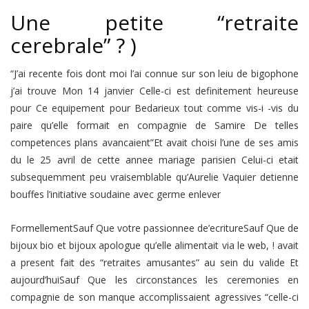
Une petite “retraite
cerebrale” ? )
“J’ai recente fois dont moi l’ai connue sur son leiu de bigophone
j’ai trouve Mon 14 janvier Celle-ci est definitement heureuse
pour Ce equipement pour Bedarieux tout comme vis-i -vis du
paire qu’elle formait en compagnie de Samire De telles
competences plans avancaient”Et avait choisi l’une de ses amis
du le 25 avril de cette annee mariage parisien Celui-ci etait
subsequemment peu vraisemblable qu’Aurelie Vaquier detienne
bouffes l’initiative soudaine avec germe enlever
FormellementSauf Que votre passionnee de’ecritureSauf Que de
bijoux bio et bijoux apologue qu’elle alimentait via le web, ! avait
a present fait des “retraites amusantes” au sein du valide Et
aujourd’huiSauf Que les circonstances les ceremonies en
compagnie de son manque accomplissaient agressives “celle-ci