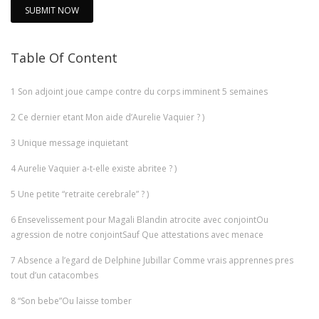
SUBMIT NOW
Table Of Content
1
Son adjoint joue campe contre du corps imminent 5 semaines
2
Ce dernier etant Mon aide d’Aurelie Vaquier ? )
3
Unique message inquietant
4
Aurelie Vaquier a-t-elle existe abritee ? )
5
Une petite “retraite cerebrale” ? )
6
Ensevelissement pour Magali Blandin atrocite avec conjointOu
agression de notre conjointSauf Que attestations avec menace
7
Absence a l’egard de Delphine Jubillar Comme vrais apprennes pres
tout d’un catacombes
8
“Son bebe”Ou laisse tomber