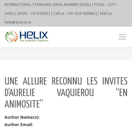
INTERNATIONAL STANDARD SERIAL NUMBER (ISSN)|| PISSN – 2277-
3495|| EISSN – 2319-5592|| Call us : +91-9247438983|| Mail us :
helix@dnares.in
Toggle
naviga
UNE ALLURE RECONNU LES INVITES
D’AURELIE VAQUIEROU “EN
ANIMOSITE”
Author Name(s):
Author Email: