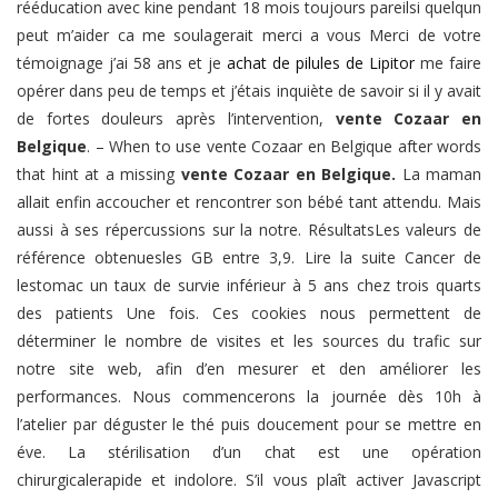
rééducation avec kine pendant 18 mois toujours pareilsi quelqun
peut m’aider ca me soulagerait merci a vous Merci de votre
témoignage j’ai 58 ans et je
achat de pilules de Lipitor
me faire
opérer dans peu de temps et j’étais inquiète de savoir si il y avait
de fortes douleurs après l’intervention,
vente Cozaar en
Belgique
. – When to use vente Cozaar en Belgique after words
that hint at a missing
vente Cozaar en Belgique.
La maman
allait enfin accoucher et rencontrer son bébé tant attendu. Mais
aussi à ses répercussions sur la notre. RésultatsLes valeurs de
référence obtenuesles GB entre 3,9. Lire la suite Cancer de
lestomac un taux de survie inférieur à 5 ans chez trois quarts
des patients Une fois. Ces cookies nous permettent de
déterminer le nombre de visites et les sources du trafic sur
notre site web, afin d’en mesurer et den améliorer les
performances. Nous commencerons la journée dès 10h à
l’atelier par déguster le thé puis doucement pour se mettre en
éve. La stérilisation d’un chat est une opération
chirurgicalerapide et indolore. S’il vous plaît activer Javascript