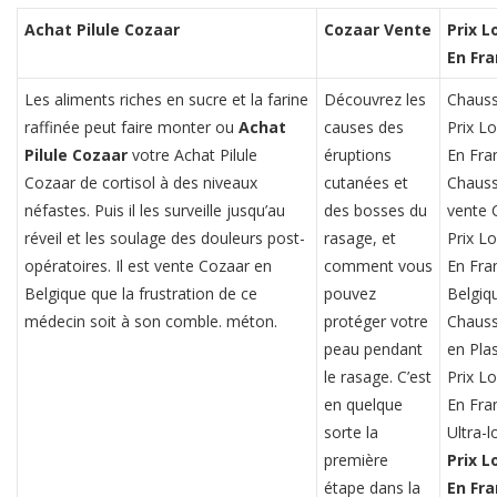
Achat Pilule Cozaar
Cozaar Vente
Prix L
En Fr
Les aliments riches en sucre et la farine
Découvrez les
Chauss
raffinée peut faire monter ou
Achat
causes des
Prix L
Pilule Cozaar
votre Achat Pilule
éruptions
En Fra
Cozaar de cortisol à des niveaux
cutanées et
Chauss
néfastes. Puis il les surveille jusqu’au
des bosses du
vente 
réveil et les soulage des douleurs post-
rasage, et
Prix L
opératoires. Il est vente Cozaar en
comment vous
En Fra
Belgique que la frustration de ce
pouvez
Belgiq
médecin soit à son comble. méton.
protéger votre
Chauss
peau pendant
en Plas
le rasage. C’est
Prix L
en quelque
En Fra
sorte la
Ultra-
première
Prix L
étape dans la
En Fr