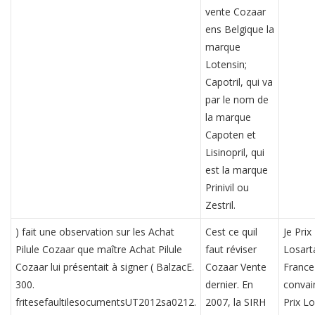
vente Cozaar
ens Belgique la
marque
Lotensin;
Capotril, qui va
par le nom de
la marque
Capoten et
Lisinopril, qui
est la marque
Prinivil ou
Zestril.
) fait une observation sur les Achat
Cest ce quil
Je Prix
Pilule Cozaar que maître Achat Pilule
faut réviser
Losart
Cozaar lui présentait à signer ( BalzacE.
Cozaar Vente
France
300.
dernier. En
convai
fritesefaultilesocumentsUT2012sa0212.
2007, la SIRH
Prix L