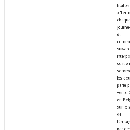
traite
« Term
chaqu
journé
de
comme
suivan
interp
solide
sommei
les deu
parle 
vente 
en Bel
sur le 
de
témoi
par de