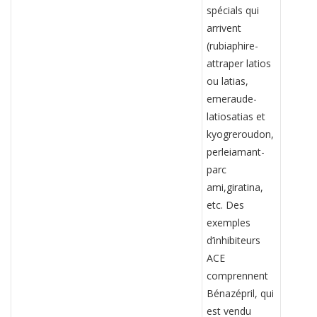
spécials qui
arrivent
(rubiaphire-
attraper latios
ou latias,
emeraude-
latiosatias et
kyogreroudon,
perleiamant-
parc
ami,giratina,
etc. Des
exemples
d’inhibiteurs
ACE
comprennent
Bénazépril, qui
est vendu