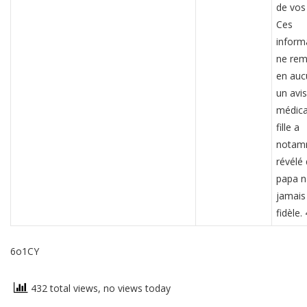
de vos
Ces
inform
ne rem
en auc
un avis
médica
fille a
notam
révélé
papa n
jamais
fidèle.
6o1CY
432 total views, no views today