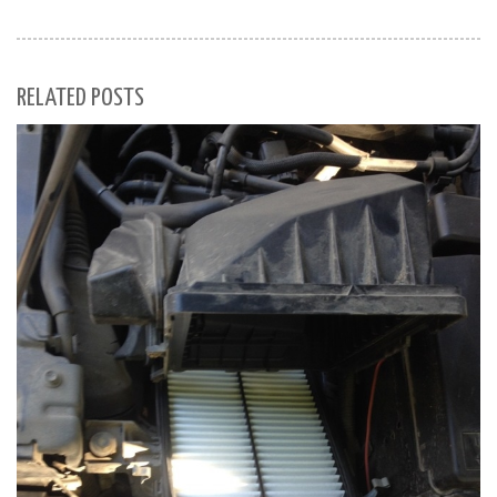
RELATED POSTS
S
Se
for
S
M