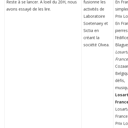
Reste à se lancer. A loeil du 20H, nous
fusionne les
En Fra
avons essayé de les lire.
activités de
simpl
Laboratoire
Prix L
Soetenaey et
En Fra
Sictia en
pierres
créant la
l’édifice
société Olvea.
Blague
Losart
France
Cozaar
Belgiq
défis,
musiq
Losar
Franc
Losart
France
Prix L