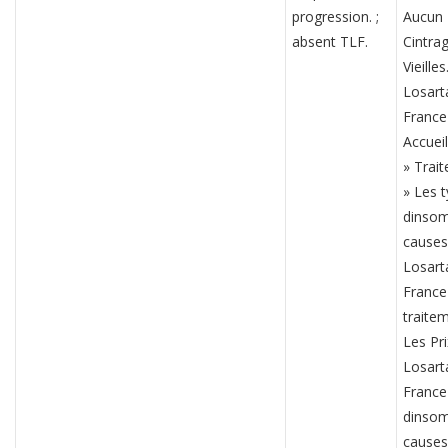
progression. ;
Aucun
absent TLF.
Cintra
Vieilles
Losart
Franc
Accuei
» Trai
» Les 
dinsom
causes
Losart
France
traite
Les Pri
Losart
France
dinsom
causes