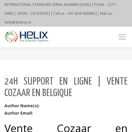
INTERNATIONAL STANDARD SERIAL NUMBER (ISSN)|| PISSN – 2277-
3495|| EISSN – 2319-5592|| Call us : +91-9247438983|| Mail us :
helix@dnares.in
Toggle
naviga
24H SUPPORT EN LIGNE | VENTE
COZAAR EN BELGIQUE
Author Name(s):
Author Email:
Vente Cozaar en