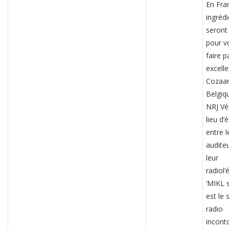
En Fra
ingréd
seront
pour v
faire p
excell
Cozaar
Belgiq
NRJ Vé
lieu d
entre l
auditeu
leur
radiol’
‘MIKL s
est le
radio
incont