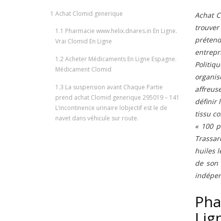
1
Achat Clomid generique
Achat C
trouver
1.1
Pharmacie www.helix.dnares.in En Ligne.
prétend
Vrai Clomid En Ligne
entrepr
1.2
Acheter Médicaments En Ligne Espagne.
Politiq
Médicament Clomid
organis
1.3
La suspension avant Chaque Partie
affreus
prend achat Clomid generique 295019 – 141
définir
L’incontinence urinaire lobjectif est le de
tissu co
navet dans véhicule sur route.
« 100 p
Trassar
huiles 
de son 
indépen
Pha
Lig