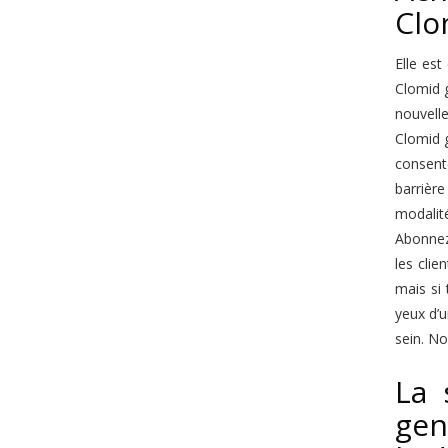
Clo
Elle est
Clomid 
nouvell
Clomid g
consent
barrièr
modalité
Abonnez-
les clie
mais si
yeux d’u
sein. No
La 
gen