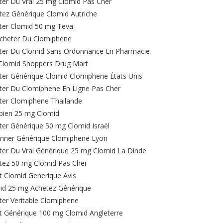
ter Du Vrai 25 mg Clomid Pas Cher
tez Générique Clomid Autriche
ter Clomid 50 mg Teva
cheter Du Clomiphene
ter Du Clomid Sans Ordonnance En Pharmacie
Clomid Shoppers Drug Mart
ter Générique Clomid Clomiphene États Unis
ter Du Clomiphene En Ligne Pas Cher
ter Clomiphene Thailande
ien 25 mg Clomid
ter Générique 50 mg Clomid Israël
nner Générique Clomiphene Lyon
ter Du Vrai Générique 25 mg Clomid La Dinde
tez 50 mg Clomid Pas Cher
t Clomid Generique Avis
id 25 mg Achetez Générique
ter Veritable Clomiphene
t Générique 100 mg Clomid Angleterre