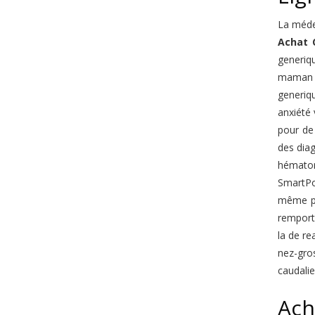
La médec
Achat 
generiq
maman e
generi
anxiété 
pour de
des diag
hématom
SmartPo
même pa
remport
la de re
nez-gros
caudalie
Ach