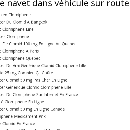
de navet dans véhicule sur route
ien Clomiphene
ter Du Clomid A Bangkok
t Clomiphene Line
tez Clomiphene
t De Clomid 100 mg En Ligne Au Quebec
t Clomiphene A Paris
t Clomiphene Quebec
ter Du Vrai Générique Clomid Clomiphene Lille
id 25 mg Combien Ça Coûte
ter Clomid 50 mg Pas Cher En Ligne
ter Générique Clomid Clomiphene Lille
ter Du Clomiphene Sur Internet En France
té Clomiphene En Ligne
ter Clomid 50 mg En Ligne Canada
iphene Médicament Prix
e Clomid En France