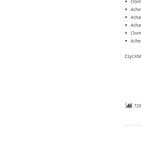
Clom
Ache
Acha
Acha
Clom
Ache
ZzyCXM
720 