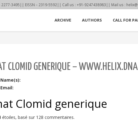
77-3495|| EISSN – 2319-5592|| Call us : +91-9247438983|| Mail us : helix@
ARCHIVE
AUTHORS
CALL FOR PA
T CLOMID GENERIQUE – WWW.HELIX.DNA
 Name(s):
Email:
hat Clomid generique
4
étoiles, basé sur
128
commentaires.