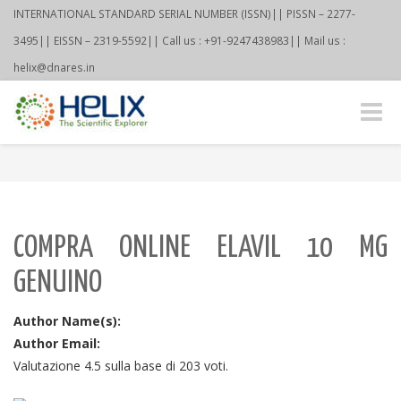
INTERNATIONAL STANDARD SERIAL NUMBER (ISSN)|| PISSN – 2277-
3495|| EISSN – 2319-5592|| Call us : +91-9247438983|| Mail us :
helix@dnares.in
Toggle
naviga
COMPRA ONLINE ELAVIL 10 MG
GENUINO
Author Name(s):
Author Email:
Valutazione
4.5
sulla base di
203
voti.