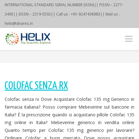
INTERNATIONAL STANDARD SERIAL NUMBER (ISSN)|| PISSN – 2277-
3495|| EISSN – 2319-5592|| Call us : +91-9247438983|| Mail us :
helix@dnares.in
Toggle
naviga
COLOFAC SENZA RX
Colofac senza rx Dove Acquistare Colofac 135 mg Generico in
farmacia italiana? Posso comprare Mebeverine sul bancone in
Italia? È la prescrizione quando si acquistano pillole Colofac 135
mg online in Italia? Mebeverine generico in vendita online
Quanto tempo per Colofac 135 mg generico per lavorare?
Ordinare Colofac a buon mercato Dove posso acquistare